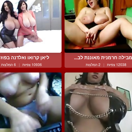
בילה חרמנית מאוננת לב...
ליאן קרואו ואלדנה בפוזות
12038 צפיות
|
2 המלצות
10936 צפיות
|
6 המלצות