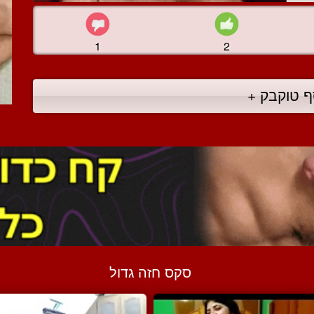
1
2
ף טוקבק +
סקס חזה גדול