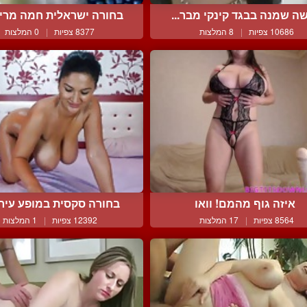
ה שמנה בבגד קינקי מבר...
בחורה ישראלית חמה מרימה
10686 צפיות
|
8 המלצות
8377 צפיות
|
0 המלצות
איזה גוף מהמם! וואו
בחורה סקסית במופע עירום
8564 צפיות
|
17 המלצות
12392 צפיות
|
1 המלצות