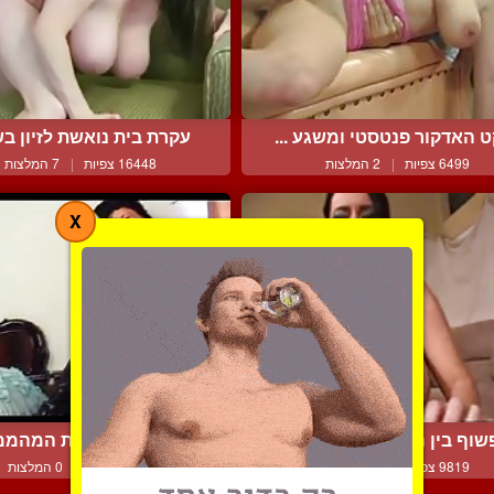
 האדקור פנטסטי ומשגע ...
עקרת בית נואשת לזיון בש
6499 צפיות
|
2 המלצות
16448 צפיות
|
7 המלצות
X
וף בין השדיים המדהימי...
קסנדרה הקאובוית המהממת
9819 צפיות
|
3 המלצות
5407 צפיות
|
0 המלצות