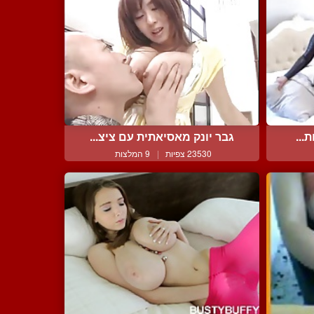
...
גבר יונק מאסיאתית עם ציצ...
23530 צפיות
|
9 המלצות