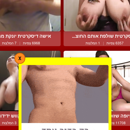
קרטית שולפת אותם החוצ...
אישה דיסקרטית יונקת מהצ
6357 צפיות
|
1 המלצות
6968 צפיות
|
7 המלצות
X
יופה שזופה מציגה את הג...
טרי במשחק סקווש ידידותי
11708 צפיות
|
10 המלצות
7233 צפיות
|
3 המלצות