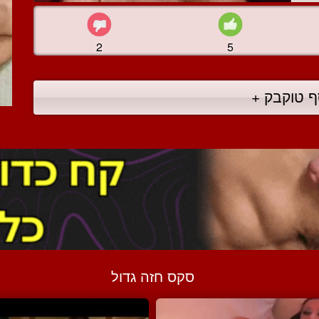
2
5
ף טוקבק +
סקס חזה גדול