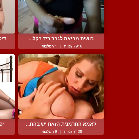
כושית מביאה לגבר ביד בקל...
דיס
7916 צפיות
|
1 המלצות
לאמא החרמנית הזאת יש בהח...
יפ
8438 צפיות
|
9 המלצות