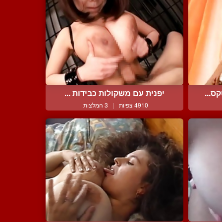
ס...
יפנית עם משקולות כבידות ...
4910 צפיות
|
3 המלצות