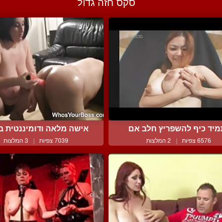
סקס חזה גדול
מיד כיף להשפריץ חלב אם
אישה מלאה ודומיננטית בס
6576 צפיות
|
2 המלצות
7039 צפיות
|
3 המלצות