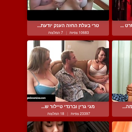
 ...
טרי בעלת החזה הענק יודעת...
10683 צפיות
|
7 המלצות
ה...
מגי גרין וברנדי טיילור ש...
23397 צפיות
|
18 המלצות