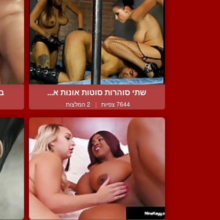
שתי סוהרות סוטות אונות א...
בי
7644 צפיות
|
2 המלצות