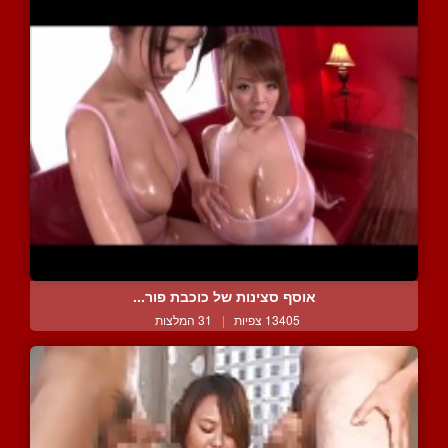
אוסף סצינות של כוכבת פור...
13405 צפיות
|
31 המלצות