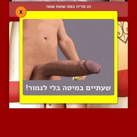
הו מריה כמה שאת שווה
X
10525 צפיות
|
6 המלצות
הטבע בירך אותך אז תיהני ...
8889 צפיות
|
2 המלצות