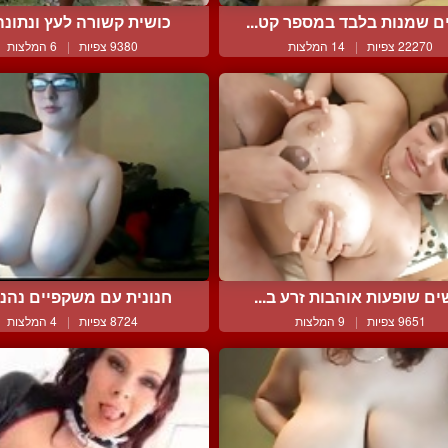
ם שמנות בלבד במספר קט...
כושית קשורה לעץ ונתונה 
22270 צפיות
|
14 המלצות
9380 צפיות
|
6 המלצות
ים שופעות אוהבות זרע ב...
חנונית עם משקפיים נהנית
9651 צפיות
|
9 המלצות
8724 צפיות
|
4 המלצות