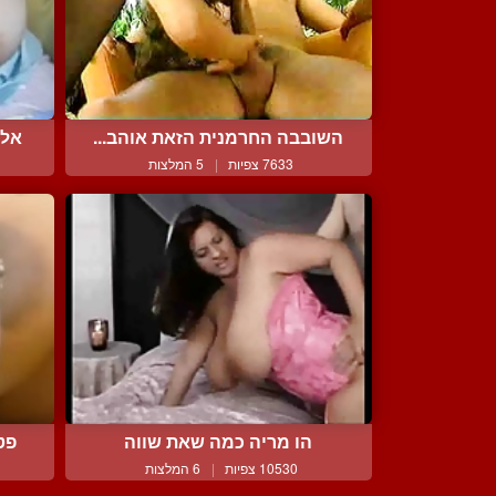
השובבה החרמנית הזאת אוהב...
אלי
7633 צפיות
|
5 המלצות
הו מריה כמה שאת שווה
פט
10530 צפיות
|
6 המלצות