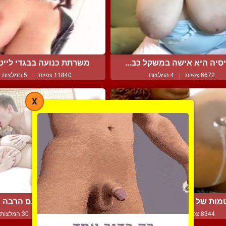
סיה היא אישה במשקל כב...
משרתת כנועה בבגדי לייטק
6672 צפיות
|
4 המלצות
11840 צפיות
|
5 המלצות
X
מות של כושית מזילים חל...
סקס על הבוקר עם הרבה חו
8344 צפיות
|
4 המלצות
59603 צפיות
|
30 המלצות