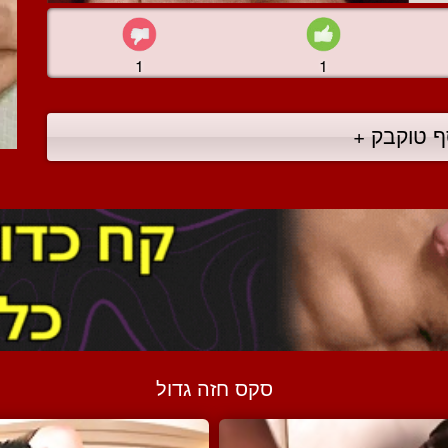
1
1
ף טוקבק +
סקס חזה גדול