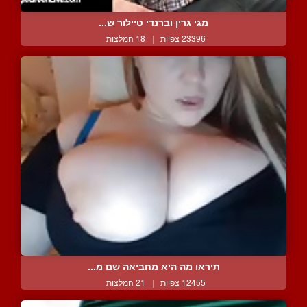
מגי גרין וברנדי טיילור ש...
23396 צפיות
|
18 המלצות
תיראו מה היא מחביאה שם מ...
12455 צפיות
|
21 המלצות