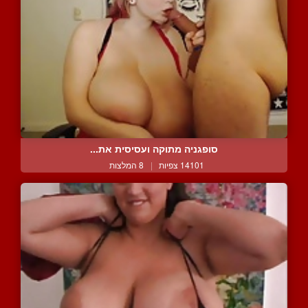
סופגניה מתוקה ועסיסית את...
14101 צפיות
|
8 המלצות