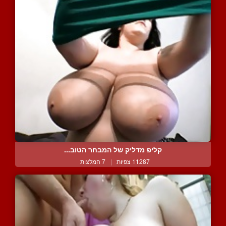
קליפ מדליק של המבחר הטוב...
11287 צפיות
|
7 המלצות