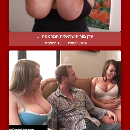
עדן מור הישראלית המהממת ...
17076 צפיות
|
10 המלצות