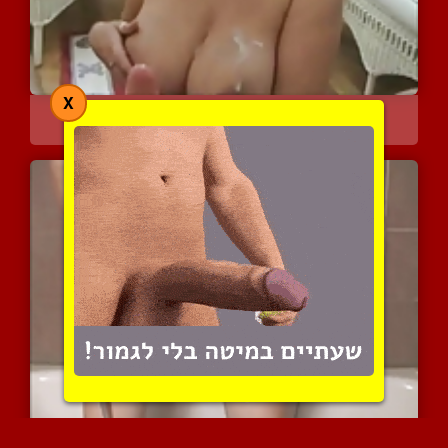
X
בריטית מילפית נותנת לו ש...
9806 צפיות
|
1 המלצות