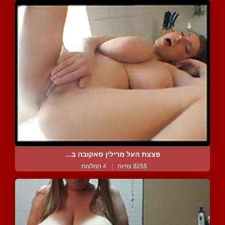
פצצת העל מרילין סאקובה ב...
8255 צפיות
|
4 המלצות