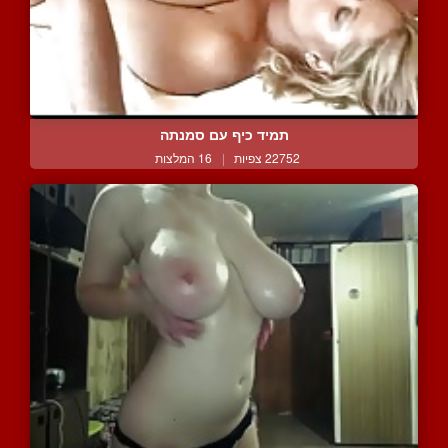
תמיד כיף עם סמנתה
22752 צפיות
|
16 המלצות