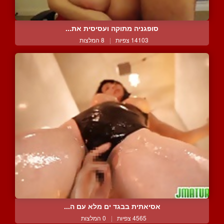
סופגניה מתוקה ועסיסית את...
14103 צפיות
|
8 המלצות
אסיאתית בבגד ים מלא עם ה...
4565 צפיות
|
0 המלצות