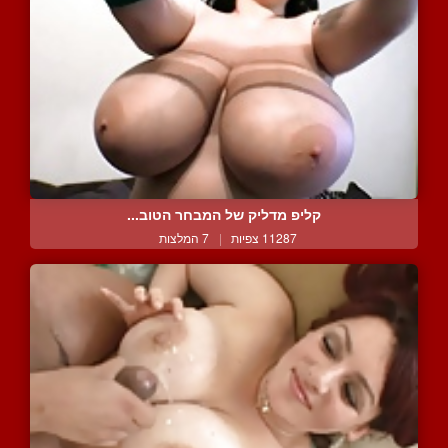
קליפ מדליק של המבחר הטוב...
11287 צפיות
|
7 המלצות