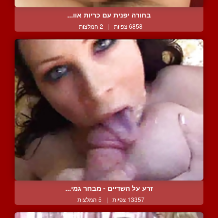
בחורה יפנית עם כריות אוו...
6858 צפיות
|
2 המלצות
זרע על השדיים - מבחר גמי...
13357 צפיות
|
5 המלצות