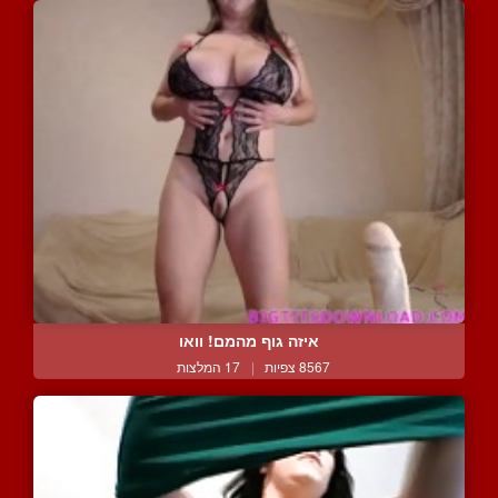
איזה גוף מהמם! וואו
8567 צפיות
|
17 המלצות