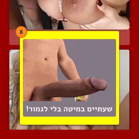
X
ציצים מלאים בזרע - מבחר ...
11769 צפיות
|
7 המלצות