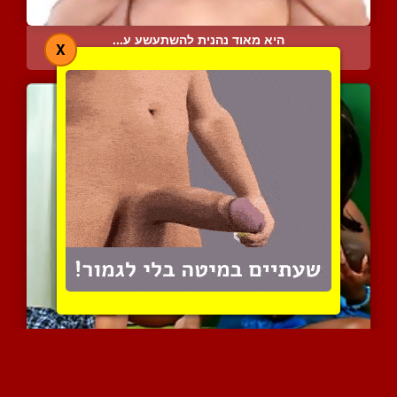
היא מאוד נהנית להשתעשע ע...
X
5193 צפיות
|
0 המלצות
מציצת זין טעימה וטובה מה...
9079 צפיות
|
4 המלצות