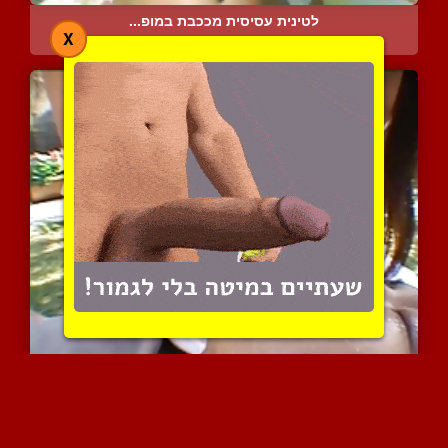
לטינית עסיסית מככבת במופ...
X
8302 צפיות
|
9 המלצות
בייב נותנת לו לינוק מהצי...
9600 צפיות
|
3 המלצות