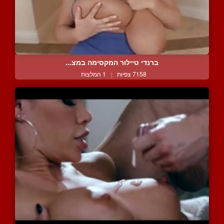
ברנדי טיילור המקסימה במצ...
7158 צפיות
|
1 המלצות