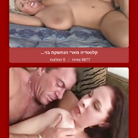
קלואודיה מארי הנחשקת בזי...
9877 צפיות
|
5 המלצות