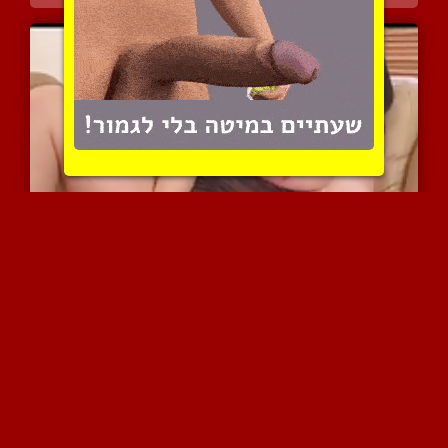
סימון רטובה וחרמנית כשהי...
7345 צפיות
|
6 המלצות