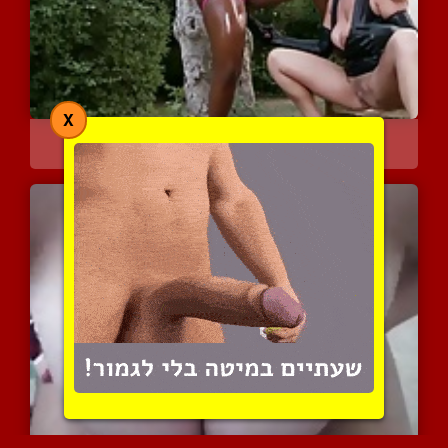
X
כושית קשורה לעץ ונתונה ל...
9379 צפיות
|
6 המלצות