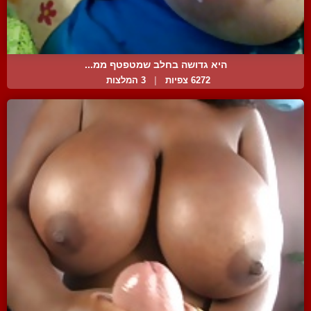
היא גדושה בחלב שמטפטף ממ...
6272 צפיות
|
3 המלצות