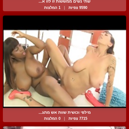
שתי נשים ממששות זו לזו א...
9590 צפיות
|
1 המלצות
מילפי וכושית שוות אש מתג...
7715 צפיות
|
0 המלצות