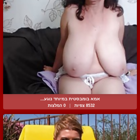
אמא בומבסטית במיוחד נוגע...
8532 צפיות
|
0 המלצות