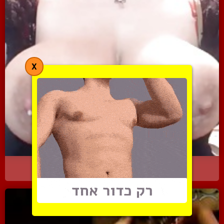
X
היא מוציאה טיפות חלב מול...
6904 צפיות
|
3 המלצות