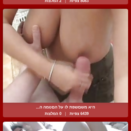
8083 צפיות
|
2 המלצות
היא משםשפת לו על הםטמה ה...
6439 צפיות
|
0 המלצות